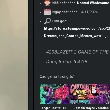
Nhà phát hành:
Normal Wholesome
Ngày phát hành:
14/11/2024
Link gốc:
https://store.steampowered.com/app
Dreams_and_Goated_Memes_wow11_Like
420BLAZEIT 2 GAME OF THE 
Dung lượng: 5.4 GB
Các game tương tự:
Anger Foot v1.46-
Captain Wayne Vacation