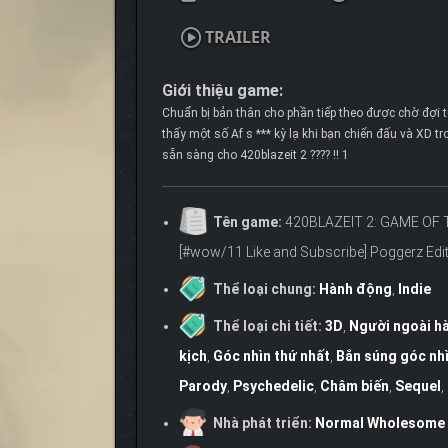
TRAILER
Giới thiệu game:
Chuẩn bị bản thân cho phần tiếp theo được chờ đợi 
thấy một số Af s *** kỳ lạ khi bạn chiến đấu và XD 
sẵn sàng cho 420blazeit 2 ???? !! 1
Tên game:
420BLAZEIT 2: GAME OF 
[#wow/11 Like and Subscribe] Poggerz Edi
Thể loại chung:
Hành động
,
Indie
Thể loại chi tiết:
3D
,
Người ngoài hà
kịch
,
Góc nhìn thứ nhất
,
Bắn súng góc nhì
Parody
,
Psychedelic
,
Châm biến
,
Sequel
,
Nhà phát triển:
Normal Wholesome