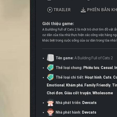
TRAILER
PHIÊN BẢN K
Giới thiệu game:
A Building Full of Cats 2 là một trò chơi tìm đồ vật
cư dân của tòa nhà thực hiện các công việc hàng ng
khác biệt trong cuộc sống của cư dân trong tòa nhà
Tên game:
A Building Full of Cats 2
Thể loại chung:
Phiêu lưu
,
Casual
,
I
Thể loại chi tiết:
Hoạt hình
,
Cats
,
Co
Emotional
,
Khám phá
,
Family Friendly
,
Tì
Chơi đơn
,
Giàu cốt truyện
,
Wholesome
Nhà phát triển:
Devcats
Nhà phát hành:
Devcats