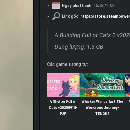
Ngày phát hành:
16/06/2025
Link gốc:
https://store.steampowe
A Building Full of Cats 2 v2
Dung lượng: 1.3 GB
Các game tương tự:
A Shelter Full of
Whisker Wanderlust The
Cats v20250915-
Wondrous Journey-
P2P
TENOKE