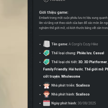
Giới thiệu game:
Embark trong một cuộc phiêu lưu trị liệu xung qua
lên và tăng vọt theo cách của bạn để các món ăn ng
nghiệm thế giới mở, có kích thước bằng vết cắn tro
Tên game:
A Corgi's Cozy Hike
Thể loại chung:
Phiêu lưu
,
Casual
Thể loại chi tiết:
3D
,
3D Platformer
Family Friendly
,
Hài hước
,
Thế giới mở
,
P
cốt truyện
,
Wholesome
Nhà phát triển:
Scalisco
Nhà phát hành:
Scalisco
Ngày phát hành:
30/08/2025