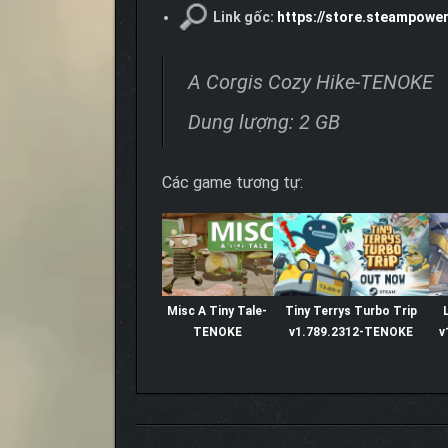
Link gốc:
https://store.steampow
A Corgis Cozy Hike-TENOKE
Dung lượng: 2 GB
Các game tương tự:
Misc A Tiny Tale-
Tiny Terrys Turbo Trip
TENOKE
v1.789.2312-TENOKE
v