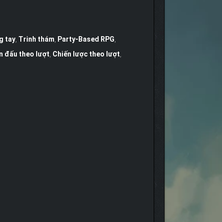
g tay
,
Trinh thám
,
Party-Based RPG
,
n đấu theo lượt
,
Chiến lược theo lượt
,