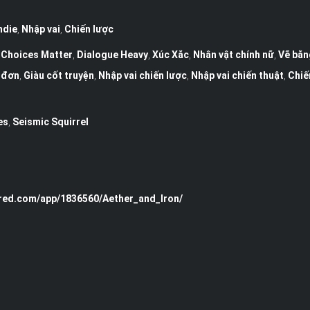
ndie
,
Nhập vai
,
Chiến lược
,
Choices Matter
,
Dialogue Heavy
,
Xúc Xắc
,
Nhân vật chính nữ
,
Vẽ bằn
 đơn
,
Giàu cốt truyện
,
Nhập vai chiến lược
,
Nhập vai chiến thuật
,
Chiế
es
,
Seismic Squirrel
red.com/app/1836560/Aether_and_Iron/