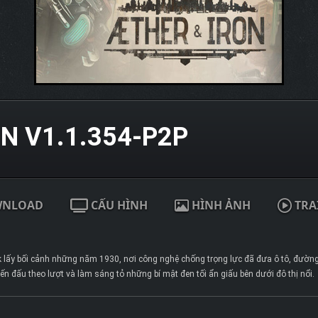
N V1.1.354-P2P
WNLOAD
CẤU HÌNH
HÌNH ẢNH
TRA
ấy bối cảnh những năm 1930, nơi công nghệ chống trọng lực đã đưa ô tô, đường 
n đấu theo lượt và làm sáng tỏ những bí mật đen tối ẩn giấu bên dưới đô thị nổi.