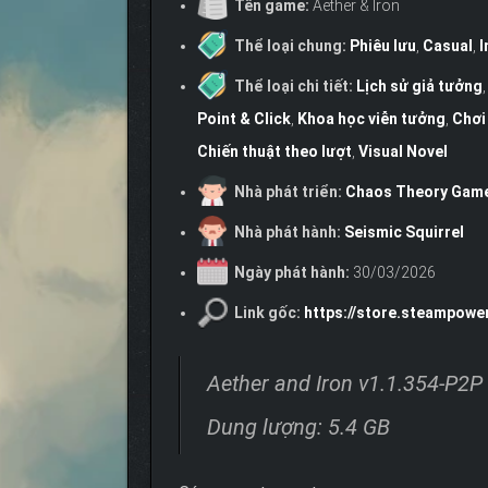
Tên game:
Aether & Iron
Thể loại chung:
Phiêu lưu
,
Casual
,
I
Thể loại chi tiết:
Lịch sử giả tưởng
Point & Click
,
Khoa học viễn tưởng
,
Chơi
Chiến thuật theo lượt
,
Visual Novel
Nhà phát triển:
Chaos Theory Gam
Nhà phát hành:
Seismic Squirrel
Ngày phát hành:
30/03/2026
Link gốc:
https://store.steampowe
Aether and Iron v1.1.354-P2P
Dung lượng: 5.4 GB