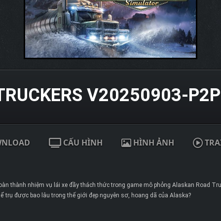
TRUCKERS V20250903-P2P
WNLOAD
CẤU HÌNH
HÌNH ẢNH
TRA
oàn thành nhiệm vụ lái xe đầy thách thức trong game mô phỏng Alaskan Road Trucke
hể trụ được bao lâu trong thế giới đẹp nguyên sơ, hoang dã của Alaska?