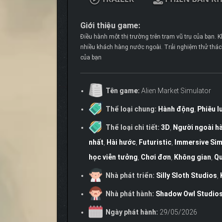
Giới thiệu game:
Điều hành một thị trường trên trạm vũ trụ của bạn. 
nhiều khách hàng nước ngoài. Trải nghiệm thử thách
của bạn
Tên game:
Alien Market Simulator
Thể loại chung:
Hành động
,
Phiêu l
Thể loại chi tiết:
3D
,
Người ngoài hà
nhất
,
Hài hước
,
Futuristic
,
Immersive Si
học viễn tưởng
,
Chơi đơn
,
Không gian
,
Qu
Nhà phát triển:
Silly Sloth Studios
,
Nhà phát hành:
Shadow Owl Studio
Ngày phát hành:
29/05/2026