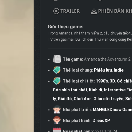
TRAILER
PHIÊN BẢN K
Giới thiệu game:
Trong Amanda, nhà thám hiểm 2, câu chuyện tiếp tục
TV trên gác mái. Du lịch đến Thư viện công cộng Ke
Tên game:
Amanda the Adventurer 2
Thể loại chung:
Phiêu lưu
,
Indie
Thể loại chi tiết:
1990's
,
3D
,
Có chiề
Góc nhìn thứ nhất
,
Kinh dị
,
Interactive Fi
lý
,
Giải đố
,
Chơi đơn
,
Giàu cốt truyện
,
Siê
Nhà phát triển:
MANGLEDmaw Gam
Nhà phát hành:
DreadXP
Ngày phát hành:
22/10/2024