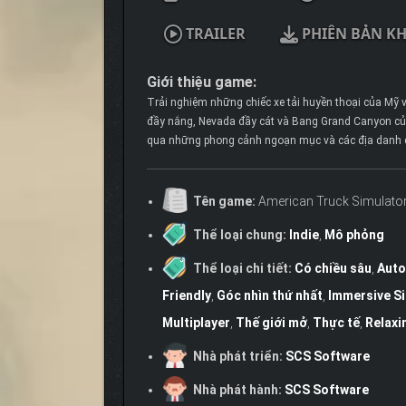
TRAILER
PHIÊN BẢN K
Giới thiệu game:
Trải nghiệm những chiếc xe tải huyền thoại của Mỹ 
đầy nắng, Nevada đầy cát và Bang Grand Canyon của
qua những phong cảnh ngoạn mục và các địa danh đ
Tên game:
American Truck Simulato
Thể loại chung:
Indie
,
Mô phỏng
Thể loại chi tiết:
Có chiều sâu
,
Auto
Friendly
,
Góc nhìn thứ nhất
,
Immersive S
Multiplayer
,
Thế giới mở
,
Thực tế
,
Relaxi
Nhà phát triển:
SCS Software
Nhà phát hành:
SCS Software