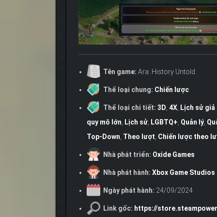
Tên game:
Ara: History Untold
Thể loại chung:
Chiến lược
Thể loại chi tiết:
3D
,
4X
,
Lịch sử giả
quy mô lớn
,
Lịch sử
,
LGBTQ+
,
Quản lý
,
Qu
Top-Down
,
Theo lượt
,
Chiến lược theo l
Nhà phát triển:
Oxide Games
Nhà phát hành:
Xbox Game Studios
Ngày phát hành:
24/09/2024
Link gốc:
https://store.steampowe