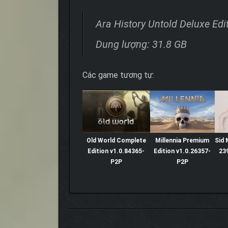
Ara History Untold Deluxe Edi
Dung lượng: 31.8 GB
Các game tương tự:
Old World Complete
Millennia Premium
Sid 
Edition v1.0.84365-
Edition v1.0.26357-
23
P2P
P2P