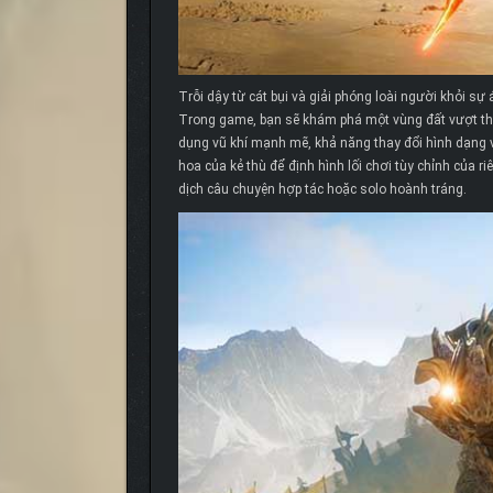
Trỗi dậy từ cát bụi và giải phóng loài người khỏi sự
Trong game, bạn sẽ khám phá một vùng đất vượt thờ
dụng vũ khí mạnh mẽ, khả năng thay đổi hình dạng v
hoa của kẻ thù để định hình lối chơi tùy chỉnh của 
dịch câu chuyện hợp tác hoặc solo hoành tráng.