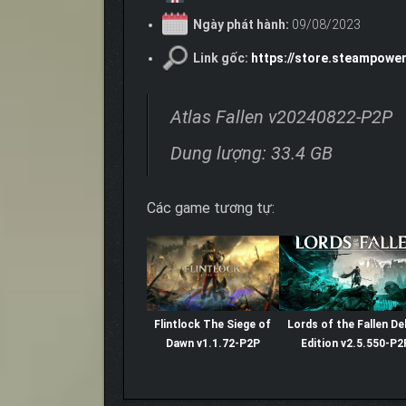
Ngày phát hành:
09/08/2023
Link gốc:
https://store.steampowe
Atlas Fallen v20240822-P2P
Dung lượng: 33.4 GB
Các game tương tự:
Flintlock The Siege of
Lords of the Fallen De
Dawn v1.1.72-P2P
Edition v2.5.550-P2