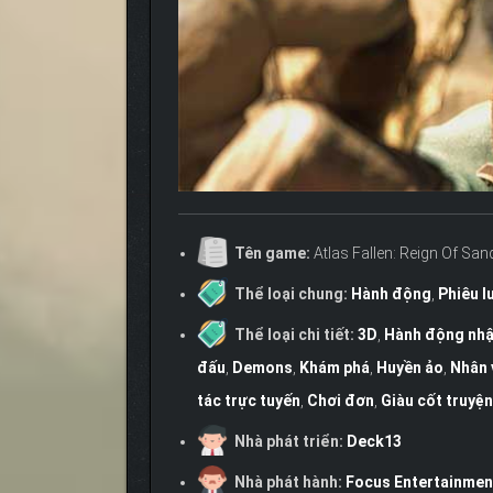
Tên game:
Atlas Fallen: Reign Of San
Thể loại chung:
Hành động
,
Phiêu l
Thể loại chi tiết:
3D
,
Hành động nhậ
đấu
,
Demons
,
Khám phá
,
Huyền ảo
,
Nhân 
tác trực tuyến
,
Chơi đơn
,
Giàu cốt truyện
Nhà phát triển:
Deck13
Nhà phát hành:
Focus Entertainmen