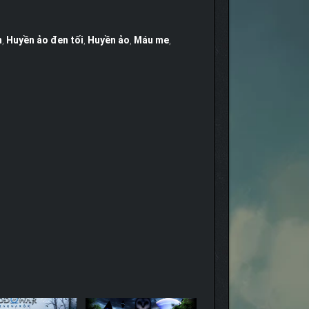
n
,
Huyền ảo đen tối
,
Huyền ảo
,
Máu me
,