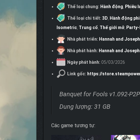
Thể loại chung:
Hành động
,
Phiêu l
Thể loại chi tiết:
3D
,
Hành động phi
Isometric
,
Trung cổ
,
Thế giới mở
,
Party
Nhà phát triển:
Hannah and Josep
Nhà phát hành:
Hannah and Josep
Ngày phát hành:
05/03/2026
Link gốc:
https://store.steampow
Banquet for Fools v1.092-P2P
Dung lượng: 31 GB
Các game tương tự: