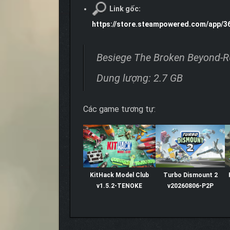
Link gốc:
https://store.steampowered.com/app/
Besiege The Broken Beyond-
Dung lượng: 2.7 GB
Các game tương tự:
KitHack Model Club
Turbo Dismount 2
v1.5.2-TENOKE
v20260806-P2P