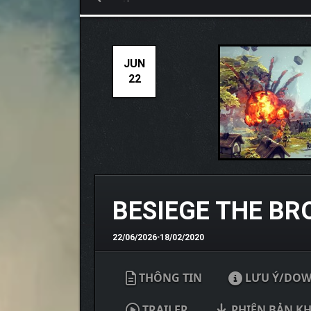
JUN
22
BESIEGE THE B
22/06/2026
•
18/02/2020
THÔNG TIN
LƯU Ý/DO
TRAILER
PHIÊN BẢN K