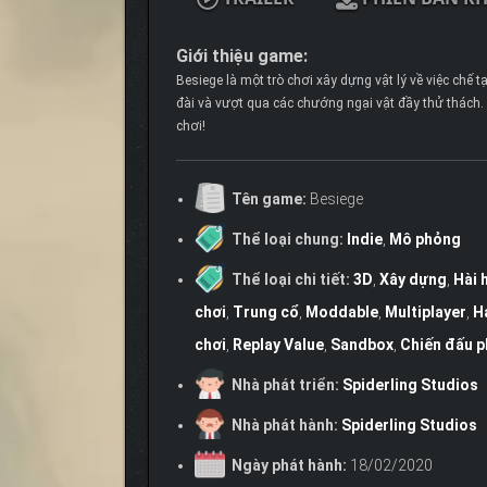
Giới thiệu game:
Besiege là một trò chơi xây dựng vật lý về việc chế 
đài và vượt qua các chướng ngại vật đầy thử thách. 
chơi!
Tên game:
Besiege
Thể loại chung:
Indie
,
Mô phỏng
Thể loại chi tiết:
3D
,
Xây dựng
,
Hài 
chơi
,
Trung cổ
,
Moddable
,
Multiplayer
,
H
chơi
,
Replay Value
,
Sandbox
,
Chiến đấu p
Nhà phát triển:
Spiderling Studios
Nhà phát hành:
Spiderling Studios
Ngày phát hành:
18/02/2020