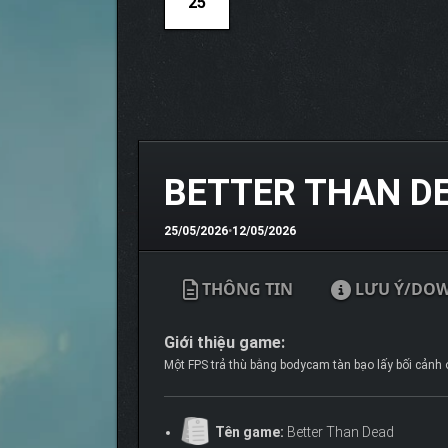
25
BETTER THAN DE
25/05/2026
•
12/05/2026
THÔNG TIN
LƯU Ý/DO
Giới thiệu game:
Một FPS trả thù bằng bodycam tàn bạo lấy bối cảnh ở
Tên game:
Better Than Dead