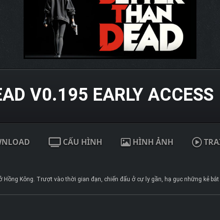
AD V0.195 EARLY ACCESS
WNLOAD
CẤU HÌNH
HÌNH ẢNH
TRA
 Hồng Kông. Trượt vào thời gian đạn, chiến đấu ở cự ly gần, hạ gục những kẻ bắt c