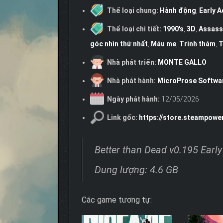
Thể loại chung:
Hành động
,
Early 
Thể loại chi tiết:
1990's
,
3D
,
Assass
góc nhìn thứ nhất
,
Máu me
,
Trinh thám
,
T
Nhà phát triển:
MONTE GALLO
Nhà phát hành:
MicroProse Softwa
Ngày phát hành:
12/05/2026
Link gốc:
https://store.steampow
Better than Dead v0.195 Earl
Dung lượng: 4.6 GB
Các game tương tự: