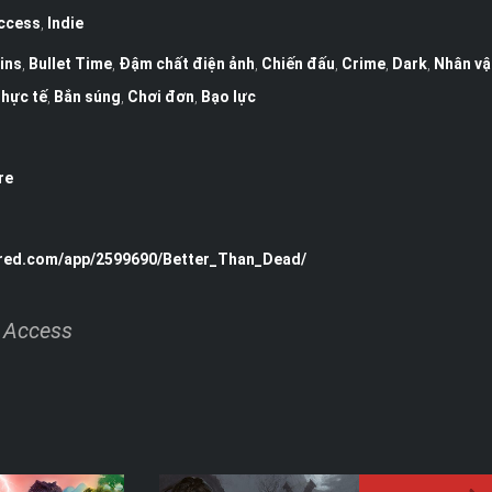
Access
,
Indie
ins
,
Bullet Time
,
Đậm chất điện ảnh
,
Chiến đấu
,
Crime
,
Dark
,
Nhân vậ
hực tế
,
Bắn súng
,
Chơi đơn
,
Bạo lực
re
ered.com/app/2599690/Better_Than_Dead/
y Access