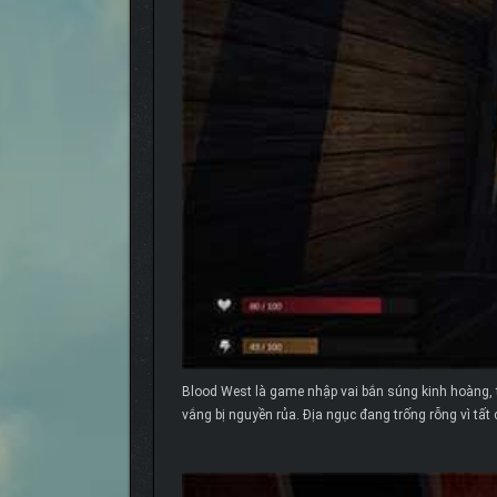
Blood West là game nhập vai bắn súng kinh hoàng, tr
vắng bị nguyền rủa. Địa ngục đang trống rỗng vì tất 