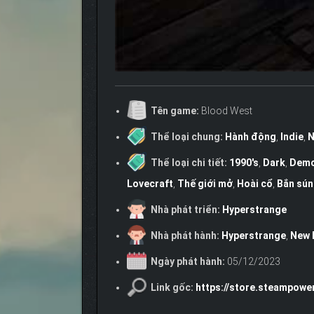
Tên game:
Blood West
Thể loại chung:
Hành động
,
Indie
,
N
Thể loại chi tiết:
1990's
,
Dark
,
Dem
Lovecraft
,
Thế giới mở
,
Hoài cổ
,
Bắn sún
Nhà phát triển:
Hyperstrange
Nhà phát hành:
Hyperstrange
,
New 
Ngày phát hành:
05/12/2023
Link gốc:
https://store.steampow