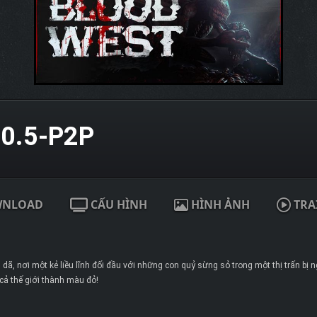
0.5-P2P
WNLOAD
CẤU HÌNH
HÌNH ẢNH
TRA
ã, nơi một kẻ liều lĩnh đối đầu với những con quỷ sừng sỏ trong một thị trấn bị 
 cả thế giới thành màu đỏ!