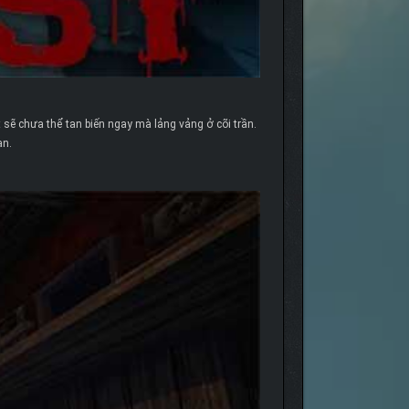
 sẽ chưa thể tan biến ngay mà lảng vảng ở cõi trần.
ạn.