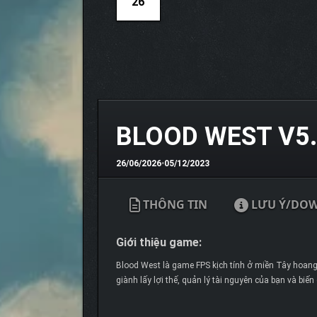
26
BLOOD WEST V5.
26/06/2026
•
05/12/2023
THÔNG TIN
LƯU Ý/DO
Giới thiệu game:
Blood West là game FPS kịch tính ở miền Tây hoang d
giành lấy lợi thế, quản lý tài nguyên của bạn và biến