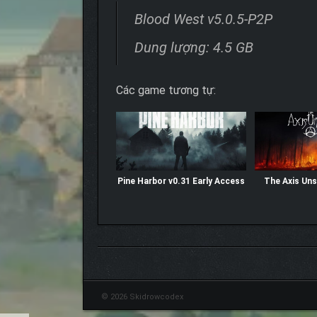
Blood West v5.0.5-P2P
Dung lượng: 4.5 GB
Các game tương tự:
Pine Harbor v0.31 Early Access
The Axis Un
© 2026 Skidrowcodex