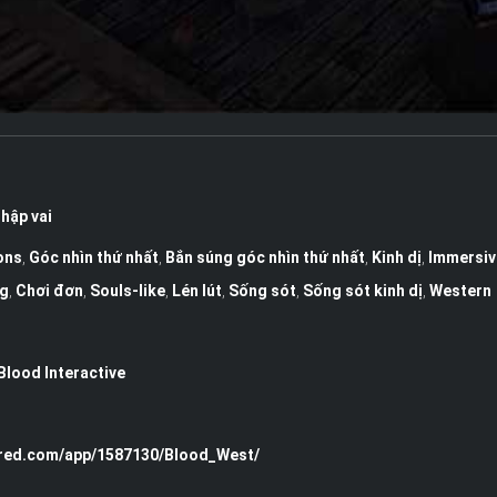
hập vai
ons
,
Góc nhìn thứ nhất
,
Bắn súng góc nhìn thứ nhất
,
Kinh dị
,
Immersiv
g
,
Chơi đơn
,
Souls-like
,
Lén lút
,
Sống sót
,
Sống sót kinh dị
,
Western
Blood Interactive
ered.com/app/1587130/Blood_West/