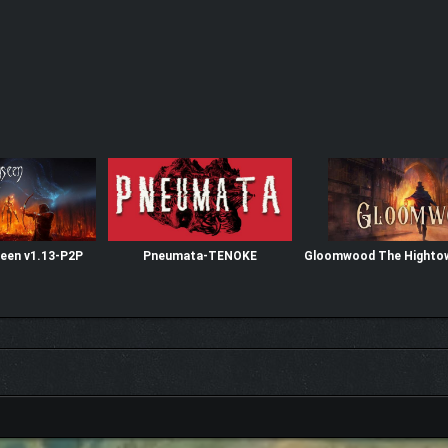
seen v1.13-P2P
Pneumata-TENOKE
Gloomwood The Hightow