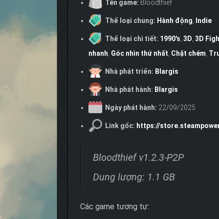
Tên game:
Bloodthief
Thể loại chung:
Hành động
,
Indie
Thể loại chi tiết:
1990's
,
3D
,
3D Figh
nhanh
,
Góc nhìn thứ nhất
,
Chặt chém
,
Tr
Nhà phát triển:
Blargis
Nhà phát hành:
Blargis
Ngày phát hành:
22/09/2025
Link gốc:
https://store.steampowe
Bloodthief v1.2.3-P2P
Dung lượng: 1.1 GB
Các game tương tự: