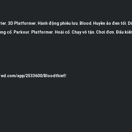
ter
,
3D Platformer
,
Hành động phiêu lưu
,
Blood
,
Huyền ảo đen tối
,
Di
ung cổ
,
Parkour
,
Platformer
,
Hoài cổ
,
Chạy vô tận
,
Chơi đơn
,
Đấu kiế
red.com/app/2533600/Bloodthief/