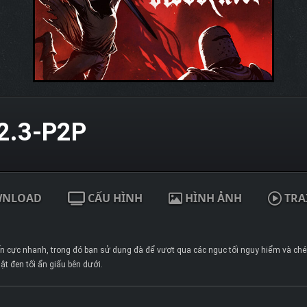
2.3-P2P
WNLOAD
CẤU HÌNH
HÌNH ẢNH
TRA
iến cực nhanh, trong đó bạn sử dụng đà để vượt qua các ngục tối nguy hiểm và c
t đen tối ẩn giấu bên dưới.