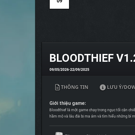
09
BLOODTHIEF V1.
09/05/2026
•
22/09/2025
THÔNG TIN
LƯU Ý/DO
Giới thiệu game:
Bloodthief là một game chạy trong ngục tối cận ch
hầm mộ và lâu đài bị ma ám và tìm hiểu những bí mậ