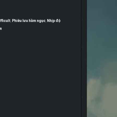
fficult
,
Phiêu lưu hầm ngục
,
Nhịp độ
m