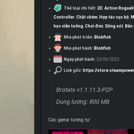
Thể loại chi tiết:
2D
,
Action Roguel
Controller
,
Chặt chém
,
Hợp tác cục bộ
,
M
học viễn tưởng
,
Chơi đơn
,
Sống sót
,
Bắn 
Nhà phát triển:
Blobfish
Nhà phát hành:
Blobfish
Ngày phát hành:
23/06/2023
Link gốc:
https://store.steampowe
Brotato v1.1.11.3-P2P
Dung lượng: 800 MB
Các game tương tự: