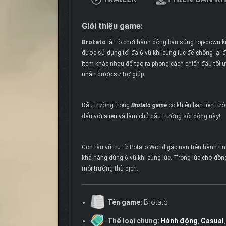
Giới thiệu game:
Brotato
là
trò chơi hành động
bắn súng
top-down k
được sử dụng tối đa 6 vũ khí cùng lúc để chống lại
item khác nhau để tạo ra phong cách chiến đấu tối ư
nhận được sự trợ giúp.
Đấu trường trong
Brotato game
có khiến bạn liên tư
đấu với alien và làm chủ đấu trường sôi động này!
Con tàu vũ trụ từ Potato World gặp nạn trên hành tin
khả năng dùng 6 vũ khí cùng lúc. Trong lúc chờ đồng
môi trường thù địch.
Tên game:
Brotato
Thể loại chung:
Hành động
,
Casual