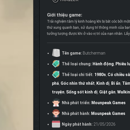
Giới thiệu game:
Trải nghiệm tâm lý kinh hoàng khi bị bắt cóc bởi một
thứ xung quanh bạn, sử dụng trí thông minh của bạn
tưởng tượng được khi ở vào vị trí của nạn nhân. Lấ
Tên game:
Butcherman
Thể loại chung:
Hành động
,
Phiêu l
Thể loại chi tiết:
1980s
,
Có chiều s
phá
,
Góc nhìn thứ nhất
,
Kinh dị
,
Bí ẩn
,
Tâm
truyện
,
Sống sót kinh dị
,
Giật gân
,
Walkin
Nhà phát triển:
Mounpeak Games
Nhà phát hành:
Mounpeak Games
Ngày phát hành:
21/05/2026