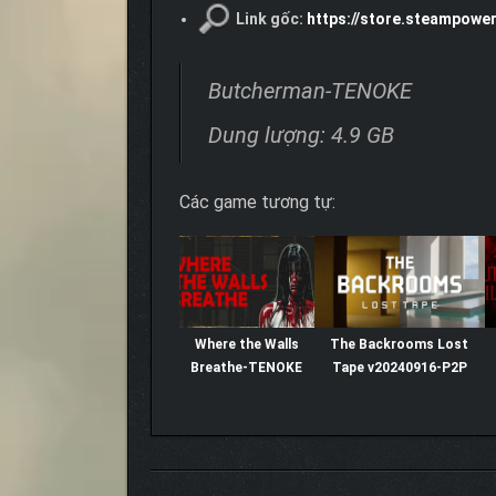
Link gốc:
https://store.steampow
Butcherman-TENOKE
Dung lượng: 4.9 GB
Các game tương tự:
Where the Walls
The Backrooms Lost
Breathe-TENOKE
Tape v20240916-P2P