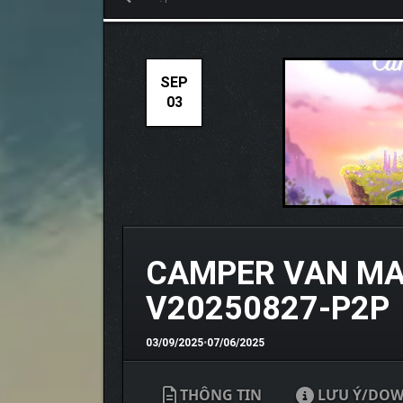
SEP
03
CAMPER VAN MA
V20250827-P2P
03/09/2025
•
07/06/2025
THÔNG TIN
LƯU Ý/DO