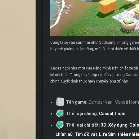
Cũng là xe van cắm trại như Outbound, nhưng game
hay mô phỏng cuộc sống, mà lối chơi thiên về thiết kế
Tạo ra ngôi nhà mới của riêng mình trên chiếc xe tải 
kế nội thất. Trang trí và sắp xếp đồ vật trong Camp
chính quyết định thực hiện chuyến ‘phượt’ này.
Tên game:
Camper Van: Make it Hom
Thể loại chung:
Casual
,
Indie
Thể loại chi tiết:
3D
,
Xây dựng
,
Colo
chính nữ
,
Tìm đồ vật
,
Life Sim
,
thiên nhiê