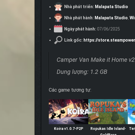
Nhà phát triển:
Malapata Studio
Nhà phát hành:
Malapata Studio
,
Wi
Ngày phát hành:
07/06/2025
Link gốc:
https://store.steampow
Camper Van Make it Home v
Dung lượng: 1.2 GB
Các game tương tự:
Koira v1.0.7-P2P
Ropukas Idle Island-
Te