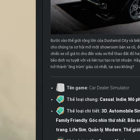
Bước vào thế giới rộng lớn của Dustwind City và biế
cho chúng ta cơ hội mở một showroom bán xe cũ, đ
chiếc xe cổ giá trị cho đến siêu xe thể thao đắt đỏ 
bảo dịch vụ tuyệt vời và liên tục tạo ra lợi nhuận. H
trở thành ‘ông trùm’ giàu có nhất, tại sao không?
Tên game:
Car Dealer Simulator
Thể loại chung:
Casual
,
Indie
,
Mô p
Thể loại chi tiết:
3D
,
Automobile Si
Family Friendly
,
Góc nhìn thứ nhất
,
Bắn s
trang
,
Life Sim
,
Quản lý
,
Modern
,
Thế giớ