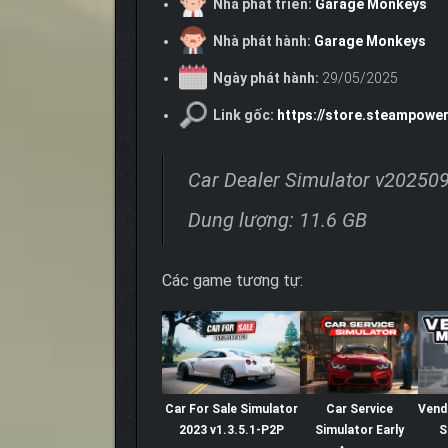
Nhà phát triển:
Garage Monkeys
Nhà phát hành:
Garage Monkeys
Ngày phát hành:
29/05/2025
Link gốc:
https://store.steampowe
Car Dealer Simulator v20250
Dung lượng: 11.6 GB
Các game tương tự:
Car For Sale Simulator
Car Service
Vend
2023 v1.3.5.1-P2P
Simulator Early
S