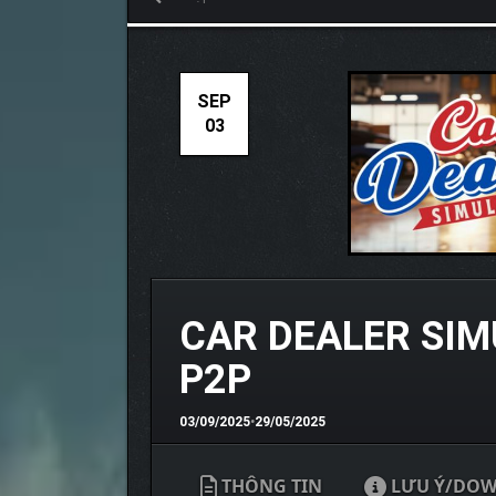
SEP
03
CAR DEALER SIM
P2P
03/09/2025
•
29/05/2025
THÔNG TIN
LƯU Ý/DO