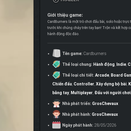
Giới thiệu game:
CardBurners là một trò chơi đấu bài, solo hoặc trực 
trước khi chúng cháy trên tay bạn! Trộn và kết hợp c
hành động độc đáo.
Tên game:
Cardburners
Thể loại chung:
Hành động
,
Indie
,
C
Thể loại chi tiết:
Arcade
,
Board Ga
Chiến đấu
,
Controller
,
Xây dựng bộ bài
,
K
bằng tay
,
Multiplayer
,
Đấu với người chơi
Nhà phát triển:
GrosChevaux
Nhà phát hành:
GrosChevaux
Ngày phát hành:
28/05/2026