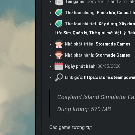
Tên game:
Cosyland: Island Simulat
Thể loại chung:
Phiêu lưu
,
Casual
,
I
Thể loại chi tiết:
Xây dựng
,
Xây dựn
Life Sim
,
Quản lý
,
Thế giới mở
,
Vật lý
,
Rel
Nhà phát triển:
Stormade Games
Nhà phát hành:
Stormade Games
Ngày phát hành:
06/05/2026
Link gốc:
https://store.steampowe
Cosyland Island Simulator Ea
Dung lượng: 570 MB
Các game tương tự: