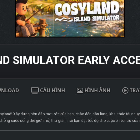
ND SIMULATOR EARLY ACC
WNLOAD
CẤU HÌNH
HÌNH ẢNH
TRA
Cosyland! Xây dựng hòn đảo mơ ước của bạn, chào đón dân làng, khai thác tài ngu
hỏng cuộc sống thế giới mở, thư giãn, nơi bạn đặt tốc độ cho cuộc phiêu lưu của 