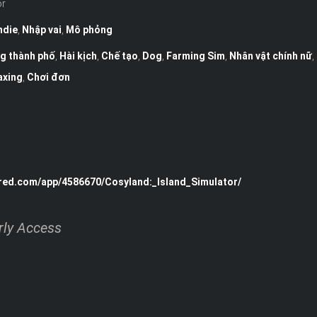
or
ndie
,
Nhập vai
,
Mô phỏng
g thành phố
,
Hài kịch
,
Chế tạo
,
Dog
,
Farming Sim
,
Nhân vật chính nữ
,
axing
,
Chơi đơn
red.com/app/4586670/Cosyland:_Island_Simulator/
rly Access