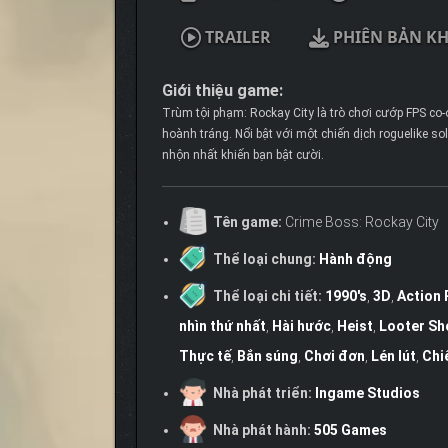
TRAILER
PHIÊN BẢN K
Giới thiệu game:
Trùm tội phạm: Rockay City là trò chơi cướp FPS co-op
hoành tráng. Nổi bật với một chiến dịch roguelike sol
nhộn nhất khiến bạn bật cười.
Tên game:
Crime Boss: Rockay City
Thể loại chung:
Hành động
Thể loại chi tiết:
1990's
,
3D
,
Action 
nhìn thứ nhất
,
Hài hước
,
Heist
,
Looter Sh
Thực tế
,
Bắn súng
,
Chơi đơn
,
Lén lút
,
Chi
Nhà phát triển:
Ingame Studios
Nhà phát hành:
505 Games