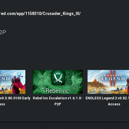
red.com/app/1158310/Crusader_Kings_III/
P2P
0.0.80.0100 Early
Rebel Inc Escalation v1.6.1.0-
ENDLESS Legend 2 v0.82.1
ess
P2P
Access