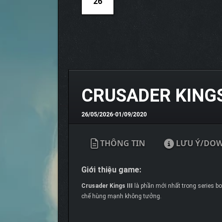
26
CRUSADER KINGS 
26/05/2026
•
01/09/2020
THÔNG TIN
LƯU Ý/DO
Giới thiệu game:
Crusader Kings III
là phần mới nhất trong series bo
chế hùng mạnh không tưởng.