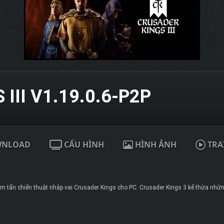
III V1.19.0.6-P2P
WNLOAD
CẤU HÌNH
HÌNH ẢNH
TRA
m tấn chiến thuật nhập vai Crusader Kings cho PC. Crusader Kings 3 kế thừa nhữn