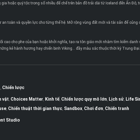
 gia hoặc quý tộc trong số nhiều đế chế trên bản đồ trải dài từ Iceland đến Ấn Độ,
 an toàn và quyền lực cho từng thế hệ. Mở rộng vùng đất mới và tài sản để củng c
tối cao cho phe của bạn hoặc khởi nghĩa, tạo ra tôn giáo mới nhằm tìm kiếm danh 
, những kẻ hành hương hay chiến binh Viking… đầy màu sắc thuộc thời kỳ Trung Đại
g
,
Chiến lược
 vật
,
Choices Matter
,
Kinh tế
,
Chiến lược quy mô lớn
,
Lịch sử
,
Life S
use
,
Chiến thuật thời gian thực
,
Sandbox
,
Chơi đơn
,
Chiến tranh
nt Studio