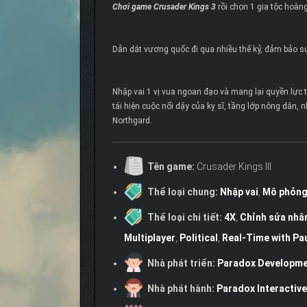
Chơi game Crusader Kings 3
rồi chọn 1 gia tộc hoàng
Dẫn dắt vương quốc đi qua nhiều thế kỷ, đảm bảo sự
Nhập vai 1 vị vua ngoan đạo và mang lại quyền lực 
tái hiện cuộc nổi dậy của kỵ sĩ, tầng lớp nông dân
Northgard.
Tên game:
Crusader Kings III
Thể loại chung:
Nhập vai
,
Mô phỏn
Thể loại chi tiết:
4X
,
Chỉnh sửa nhân
Multiplayer
,
Political
,
Real-Time with Pa
Nhà phát triển:
Paradox Developme
Nhà phát hành:
Paradox Interactive