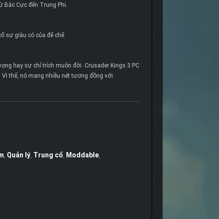
 từ Bắc Cực đến Trung Phi.
ố sự giàu có của đế chế.
vọng hay sự chỉ trích muôn đời. Crusader Kings 3 PC
. Vì thế, nó mang nhiều nét tương đồng với
im
,
Quản lý
,
Trung cổ
,
Moddable
,