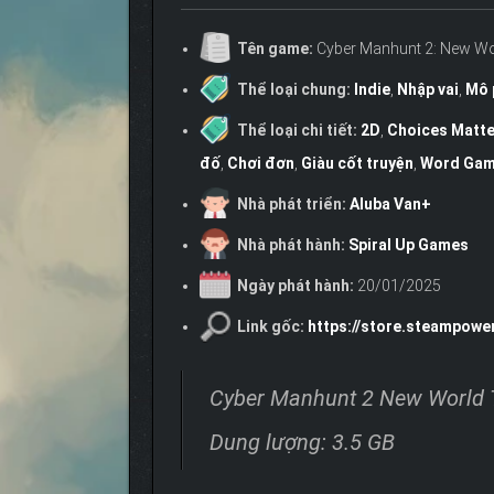
Tên game:
Cyber Manhunt 2: New Wor
Thể loại chung:
Indie
,
Nhập vai
,
Mô 
Thể loại chi tiết:
2D
,
Choices Matte
đố
,
Chơi đơn
,
Giàu cốt truyện
,
Word Ga
Nhà phát triển:
Aluba Van+
Nhà phát hành:
Spiral Up Games
Ngày phát hành:
20/01/2025
Link gốc:
https://store.steampow
Cyber Manhunt 2 New World T
Dung lượng: 3.5 GB