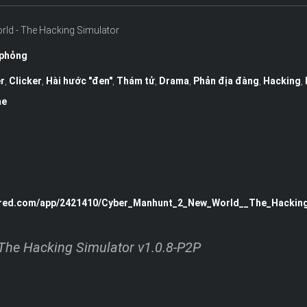
ld - The Hacking Simulator
phỏng
r
,
Clicker
,
Hài hước "đen"
,
Thám tử
,
Drama
,
Phản địa đàng
,
Hacking
,
me
ered.com/app/2421410/Cyber_Manhunt_2_New_World__The_Hacking
he Hacking Simulator v1.0.8-P2P