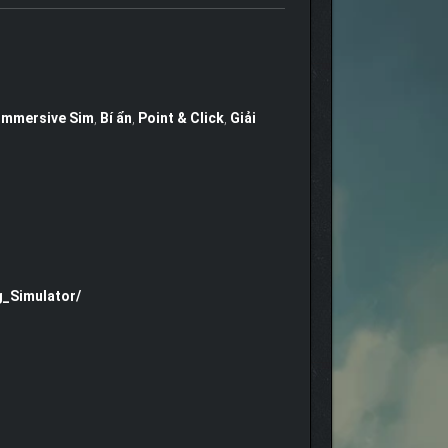
Immersive Sim
,
Bí ẩn
,
Point & Click
,
Giải
_Simulator/