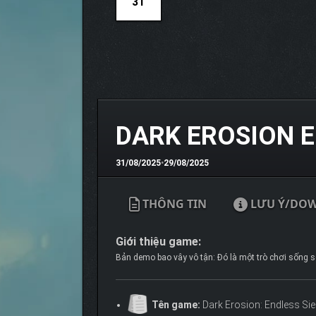
31
DARK EROSION E
31/08/2025
•
29/08/2025
THÔNG TIN
LƯU Ý/DO
Giới thiệu game:
Bản demo bao vây vô tận: Đó là một trò chơi sống só
Tên game:
Dark Erosion: Endless Si