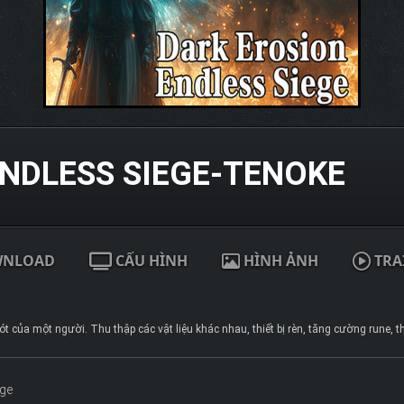
NDLESS SIEGE-TENOKE
WNLOAD
CẤU HÌNH
HÌNH ẢNH
TRA
t của một người. Thu thập các vật liệu khác nhau, thiết bị rèn, tăng cường rune, 
ege