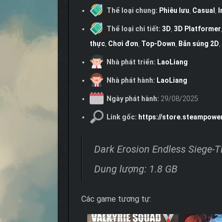
Thể loại chung:
Phiêu lưu
,
Casual
,
I
Thể loại chi tiết:
3D
,
3D Platformer
thực
,
Chơi đơn
,
Top-Down
,
Bắn súng 2D
,
Nhà phát triển:
LaoLiang
Nhà phát hành:
LaoLiang
Ngày phát hành:
29/08/2025
Link gốc:
https://store.steampow
Dark Erosion Endless Siege
Dung lượng: 1.8 GB
Các game tương tự: