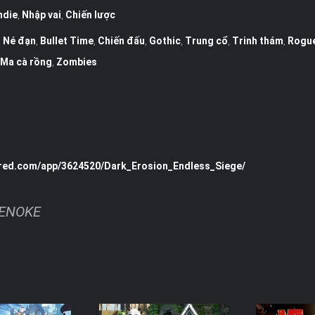
ndie
,
Nhập vai
,
Chiến lược
,
Né đạn
,
Bullet Time
,
Chiến đấu
,
Gothic
,
Trung cổ
,
Trinh thám
,
Rogue
Ma cà rồng
,
Zombies
ered.com/app/3624520/Dark_Erosion_Endless_Siege/
-TENOKE