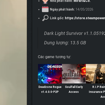
Nhà phát hành:
Mirari&Co.
Ngày phát hành:
14/05/2026
Link gốc:
https://store.steampowe
Dark Light Survivor v1.1.051
Dung lượng: 13.5 GB
Các game tương tự:
Deadzone Rogue
Soulfall Early
R.I.P Rei
v1.4.0.0-P2P
Access
Insurance P
Ac