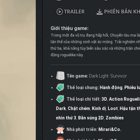
TRAILER
PHIÊN BẢN K
Giới thiệu game:
Trong một đa vũ trụ đang hấp hối, Chuyến tàu ma là
tận thế của những sinh vật ác mộng. Trải nghiệm nh
thứ ba, khả năng tùy biến sâu sắc và những trận chiế
động roguelike này.
Tên game:
Dark Light: Survivor
Thể loại chung:
Hành động
,
Phiêu l
Thể loại chi tiết:
3D
,
Action Roguel
Dark
,
Chặt chém
,
Kinh dị
,
Loot
,
Hậu tận t
nhìn thứ 3
,
Bắn súng 2D
,
Zombies
Nhà phát triển:
Mirari&Co.