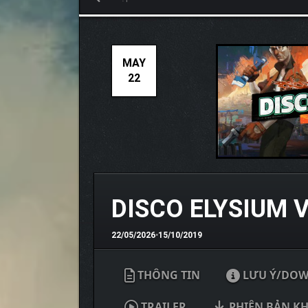
MAY
22
DISCO ELYSIUM 
22/05/2026
•
15/10/2019
THÔNG TIN
LƯU Ý/DO
TRAILER
PHIÊN BẢN K