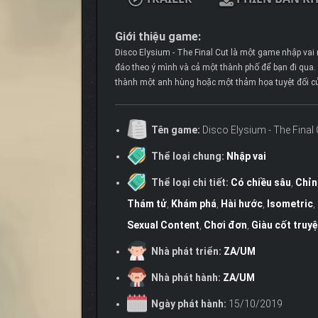
Giới thiệu game:
Disco Elysium - The Final Cut là một game nhập vai
đáo theo ý mình và cả một thành phố để bạn đi qua
thành một anh hùng hoặc một thảm họa tuyệt đối c
Tên game:
Disco Elysium - The Final 
Thể loại chung:
Nhập vai
Thể loại chi tiết:
Có chiều sâu
,
Chỉn
Thám tử
,
Khám phá
,
Hài hước
,
Isometric
,
Sexual Content
,
Chơi đơn
,
Giàu cốt truy
Nhà phát triển:
ZA/UM
Nhà phát hành:
ZA/UM
Ngày phát hành:
15/10/2019