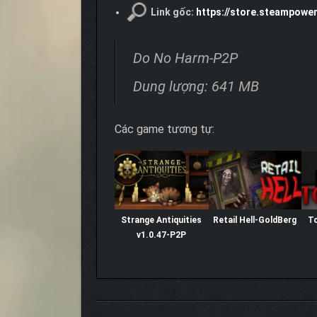
Link gốc:
https://store.steampow
Do No Harm-P2P
Dung lượng: 641 MB
Các game tương tự:
Strange Antiquities
Retail Hell-GoldBerg
T
v1.0.47-P2P