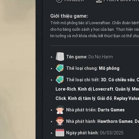
Giới thiệu game:
Trình mô phỏng bác sĩ Lovecraftian. Chẩn đoán bệnh 
cho họ bằng cuốn sách y học của bạn. Thực hiện các 
tin tưởng và mở khóa nhiều kết thúc! Bạn có thể ch
Tên game:
Do No Harm
Thể loại chung:
Mô phỏng
Thể loại chi tiết:
3D
,
Có chiều sâu
,
C
Lore-Rich
,
Kinh dị Lovecraft
,
Quản lý
,
Med
Click
,
Kinh dị tâm lý
,
Giải đố
,
Replay Valu
Nhà phát triển:
Darts Games
Nhà phát hành:
Hawthorn Games
,
D
Ngày phát hành:
06/03/2025