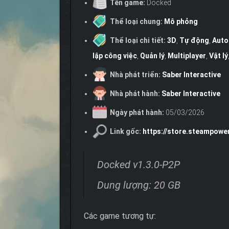
Tên game:
Docked
Thể loại chung:
Mô phỏng
Thể loại chi tiết:
3D
,
Tự động
,
Auto
lập công việc
,
Quản lý
,
Multiplayer
,
Vật lý
Nhà phát triển:
Saber Interactive
Nhà phát hành:
Saber Interactive
Ngày phát hành:
05/03/2026
Link gốc:
https://store.steampow
Docked v1.3.0-P2P
Dung lượng: 20 GB
Các game tương tự: