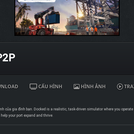
P2P
WNLOAD
CẤU HÌNH
HÌNH ẢNH
TRA
h của gia đình bạn. Docked is a realistic, task-driven simulator where you operate
help your port expand and thrive.