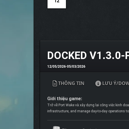
12
DOCKED V1.3.0-
12/05/2026
•
05/03/2026
THÔNG TIN
LƯU Ý/DO
Giới thiệu game:
Trở về Port Wake và xây dựng lại công việc kinh doan
infrastructure, and manage day-to-day operations to 