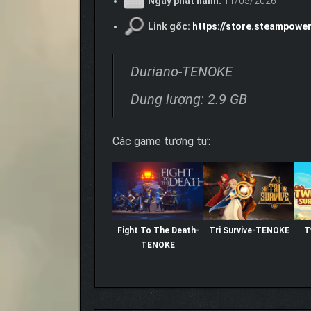
Ngày phát hành:
11/05/2026
Link gốc:
https://store.steampowe
Duriano-TENOKE
Dung lượng: 2.9 GB
Các game tương tự:
Fight To The Death-
Tri Survive-TENOKE
T
TENOKE