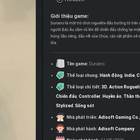
Giới thiệu game:
Duriano là một trò chơi roguelite đấu trường từ trê
người Bắc Âu cầm vũ khí để chiến đấu chống lại một 
hùng Sầu riêng, dấu vết của Chúa, các vật phẩm sẽ d
lửa.
Tên game:
Duriano
Thể loại chung:
Hành động
,
Indie
,
C
Thể loại chi tiết:
3D
,
Action Roguel
Chiến đấu
,
Controller
,
Huyền ảo
,
Thần th
Stylized
,
Sống sót
Nhà phát triển:
Adisoft Gaming Co.
Nhà phát hành:
Adisoft Company