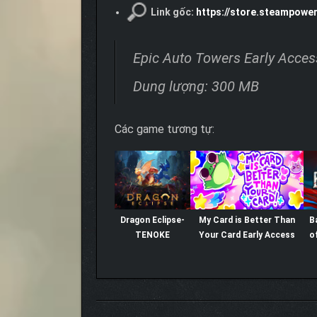
Link gốc:
https://store.steampowe
Epic Auto Towers Early Acces
Dung lượng: 300 MB
Các game tương tự:
Dragon Eclipse-
My Card is Better Than
B
TENOKE
Your Card Early Access
o