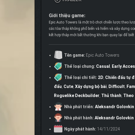
Giới thiệu game:
Epic Auto Towers là một trò chơi chiến lược theo lượ
các tòa tháp không phổ biến và hiếm và xây dựng c
kết hợp tháp mới bất thường khi bạn quay lại để biết
Tên game:
Epic Auto Towers
Thể loại chung:
Casual
,
Early Acce
Thể loại chi tiết:
2D
,
Chiến đấu tự 
đấu
,
Cute
,
Xây dựng bộ bài
,
Difficult
,
Fami
Roguelike Deckbuilder
,
Thủ thành
,
Theo 
Nhà phát triển:
Aleksandr Golovkin
Nhà phát hành:
Aleksandr Golovkin
Ngày phát hành:
14/11/2024