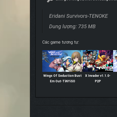
Eridani Survivors-TENOKE
Dung lượng: 735 MB
Các game tương tự:
Wings Of Seduction Bust
X Invader v1.1.0-
Em Out-TiNYiSO
P2P