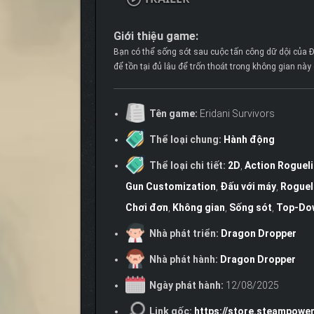
Giới thiệu game:
Bạn có thể sống sót sau cuộc tấn công dữ dội của 
để tồn tại đủ lâu để trốn thoát trong không gian nà
Tên game:
Eridani Survivors
Thể loại chung:
Hành động
Thể loại chi tiết:
2D
,
Action Roguel
Gun Customization
,
Đấu với máy
,
Roguel
Chơi đơn
,
Không gian
,
Sống sót
,
Top-Do
Nhà phát triển:
Dragon Dropper
Nhà phát hành:
Dragon Dropper
Ngày phát hành:
12/08/2025
Link gốc:
https://store.steampowe