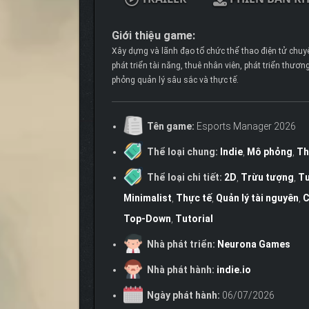
Giới thiệu game:
Xây dựng và lãnh đạo tổ chức thể thao điện tử chuy
phát triển tài năng, thuê nhân viên, phát triển thươ
phỏng quản lý sâu sắc và thực tế.
Tên game:
Esports Manager 2026
Thể loại chung:
Indie
,
Mô phỏng
,
Th
Thể loại chi tiết:
2D
,
Trừu tượng
,
Tư
Minimalist
,
Thực tế
,
Quản lý tài nguyên
,
C
Top-Down
,
Tutorial
Nhà phát triển:
Neurona Games
Nhà phát hành:
indie.io
Ngày phát hành:
06/07/2026