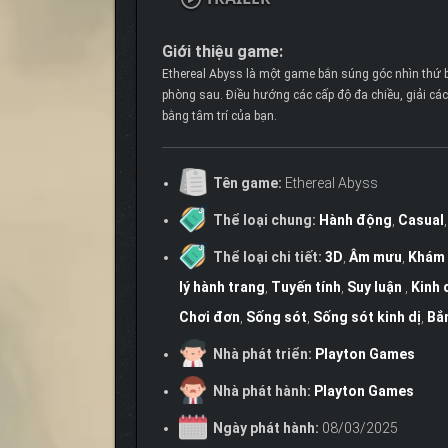
Giới thiệu game:
Ethereal Abyss là một game bắn súng góc nhìn thứ ba
phòng sau. Điều hướng các cấp độ đa chiều, giải các 
bằng tâm trí của bạn.
Tên game:
Ethereal Abyss
Thể loại chung:
Hành động
,
Casual
Thể loại chi tiết:
3D
,
Âm mưu
,
Khám 
lý hành trang
,
Tuyến tính
,
Suy luận
,
Kinh 
Chơi đơn
,
Sống sót
,
Sống sót kinh dị
,
Bắn
Nhà phát triển:
Playton Games
Nhà phát hành:
Playton Games
Ngày phát hành:
08/03/2025