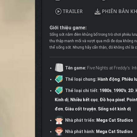
TRAILER
PHIÊN BẢN K
Giới thiệu game:
Sống sót năm đêm khủng bố trong trò chơi phiêu lưu l
thu thập manh mối và vượt qua mối đe dọa không ng
thể sống sót. Nhưng hãy cẩn thận, đó không chỉ là 
Tên game:
Five Nights at Freddy's: Int
Thể loại chung:
Hành động
,
Phiêu l
Thể loại chi tiết:
1980s
,
1990's
,
2D
,
Kinh dị
,
Nhiều kết cục
,
Đồ họa pixel
,
Point
đơn
,
Giàu cốt truyện
,
Sống sót kinh dị
Nhà phát triển:
Mega Cat Studios
Nhà phát hành:
Mega Cat Studios