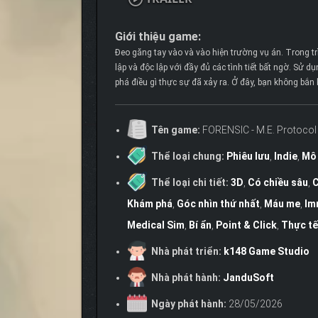
Giới thiệu game:
Đeo găng tay vào và vào hiện trường vụ án. Trong tr
lập và độc lập với đầy đủ các tình tiết bất ngờ. Sử 
phá điều gì thực sự đã xảy ra. Ở đây, bạn không bắn
Tên game:
FORENSIC - M.E. Protocol
Thể loại chung:
Phiêu lưu
,
Indie
,
Mô
Thể loại chi tiết:
3D
,
Có chiều sâu
,
C
Khám phá
,
Góc nhìn thứ nhất
,
Máu me
,
Im
Medical Sim
,
Bí ẩn
,
Point & Click
,
Thực tế
Nhà phát triển:
k148 Game Studio
Nhà phát hành:
JanduSoft
Ngày phát hành:
28/05/2026