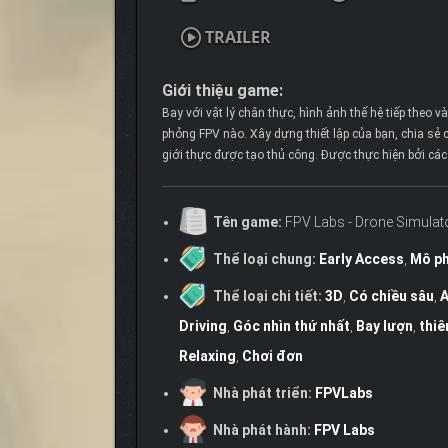
TRAILER
Giới thiệu game:
Bay với vật lý chân thực, hình ảnh thế hệ tiếp theo v
phỏng FPV nào. Xây dựng thiết lập của bạn, chia sẻ 
giới thực được tạo thủ công. Được thực hiện bởi các
Tên game:
FPV Labs - Drone Simulat
Thể loại chung:
Early Access
,
Mô p
Thể loại chi tiết:
3D
,
Có chiều sâu
,
A
Driving
,
Góc nhìn thứ nhất
,
Bay lượn
,
thiê
Relaxing
,
Chơi đơn
Nhà phát triển:
FPVLabs
Nhà phát hành:
FPV Labs