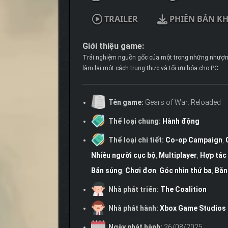
TRAILER
PHIÊN BẢN K
Giới thiệu game:
Trải nghiệm nguồn gốc của một trong những nhượn
làm lại một cách trung thực và tối ưu hóa cho PC.
Tên game:
Gears of War: Reloaded
Thể loại chung:
Hành động
Thể loại chi tiết:
Co-op Campaign
,
Nhiều người cục bộ
,
Multiplayer
,
Hợp tác
Bắn súng
,
Chơi đơn
,
Góc nhìn thứ ba
,
Bắn
Nhà phát triển:
The Coalition
Nhà phát hành:
Xbox Game Studios
Ngày phát hành:
26/08/2025