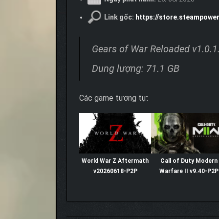
Link gốc:
https://store.steampow
Gears of War Reloaded v1.0.
Dung lượng: 71.1 GB
Các game tương tự:
World War Z Aftermath
Call of Duty Modern
v20260618-P2P
Warfare II v9.40-P2P