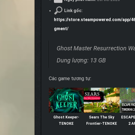
Link gốc:
https://store.steampowered.com/app/
gment/
Ghost Master Resurrection W
Dung lượng: 13 GB
Các game tương tự:
Ghost Keeper-
Sears The Sky
ESCAPE
TENOKE
Frontier-TENOKE
2 