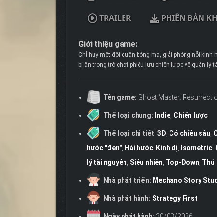
TRAILER
PHIÊN BẢN K
Giới thiệu game:
Chỉ huy một đội quân bóng ma, giải phóng nỗi kinh h
bí ẩn trong trò chơi phiêu lưu chiến lược về quản lý 
Tên game:
Ghost Master: Resurrecti
Thể loại chung:
Indie
,
Chiến lược
Thể loại chi tiết:
3D
,
Có chiều sâu
,
C
hước "đen"
,
Hài hước
,
Kinh dị
,
Isometric
,
lý tài nguyên
,
Siêu nhiên
,
Top-Down
,
Thủ 
Nhà phát triển:
Mechano Story Stu
Nhà phát hành:
Strategy First
Ngày phát hành:
20/03/2026