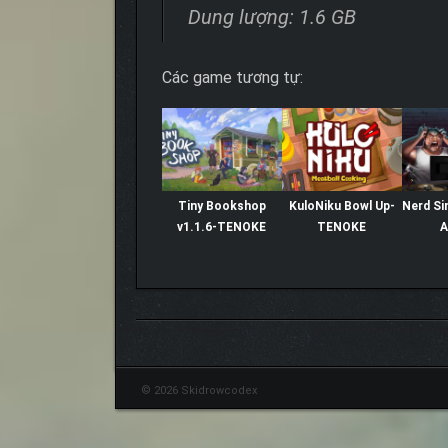
Dung lượng: 1.6 GB
Các game tương tự:
Tiny Bookshop
KuloNiku Bowl Up-
Nerd Si
v1.1.6-TENOKE
TENOKE
A
© 2026 Skidrowcodex