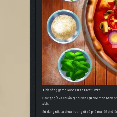
Tính năng game Good Pizza Great Pizza!
Đeo tạp giề và chuẩn bị nguyên liệu cho món bánh piz
xích…
Sử dụng sốt cà chua, tương ớt và phô mai để phủ lên