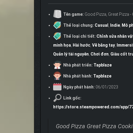
Tên game:
Good Pizza, Great Pizza 
Thể loại chung:
Casual
,
Indie
,
Mô p
Thể loại chi tiết:
Chỉnh sửa nhân vậ
minh họa
,
Hài hước
,
Vẽ bằng tay
,
Immersi
Quản lý tài nguyên
,
Chơi đơn
,
Giàu cốt tr
Nhà phát triển:
Tapblaze
Nhà phát hành:
Tapblaze
Ngày phát hành:
06/01/2023
Link gốc:
https://store.steampowered.com/app/
Good Pizza Great Pizza Cook