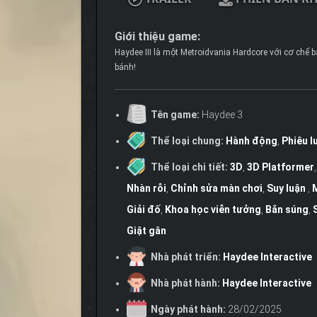
Giới thiệu game:
Haydee III là một Metroidvania Hardcore với cơ chế 
bánh!
Tên game:
Haydee 3
Thể loại chung:
Hành động
,
Phiêu l
Thể loại chi tiết:
3D
,
3D Platformer
Nhàn rỗi
,
Chỉnh sửa màn chơi
,
Suy luận
,
Giải đố
,
Khoa học viễn tưởng
,
Bắn súng
,
Giật gân
Nhà phát triển:
Haydee Interactive
Nhà phát hành:
Haydee Interactive
Ngày phát hành:
28/02/2025