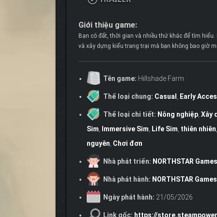
Giới thiệu game:
Bạn có đất, thời gian và nhiều thứ khác để tìm hiểu.
và xây dựng kiểu trang trại mà bạn không bao giờ m
Tên game:
Hillshade Farm
Thể loại chung:
Casual
,
Early Acce
Thể loại chi tiết:
Nông nghiệp
,
Xây 
Sim
,
Immersive Sim
,
Life Sim
,
thiên nhiên
nguyên
,
Chơi đơn
Nhà phát triển:
NORTHSTAR Game
Nhà phát hành:
NORTHSTAR Games
Ngày phát hành:
21/05/2026
Link gốc:
https://store.steampowe