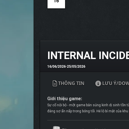
16
INTERNAL INCID
16/06/2026
•
25/05/2026
THÔNG TIN
LƯU Ý/DO
Giới thiệu game:
Sự cố nội bộ - một game bắn súng kinh dị sinh tồn 
đáng sợ ẩn nấp trong bóng tối. Hé lộ bí mật của kh