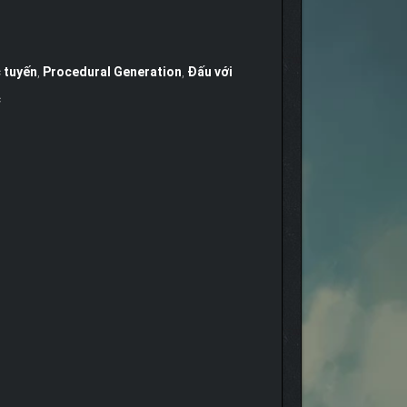
 tuyến
,
Procedural Generation
,
Đấu với
c