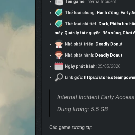
Tên game:
Internal Incident
Thể loại chung:
Hành động
,
Early 
Thể loại chi tiết:
Dark
,
Phiêu lưu h
máy
,
Quản lý tài nguyên
,
Bắn súng
,
Chơi 
Nhà phát triển:
Deadly Donut
Nhà phát hành:
Deadly Donut
Ngày phát hành:
25/05/2026
Link gốc:
https://store.steampowe
Internal Incident Early Access
Dung lượng: 5.5 GB
Các game tương tự: