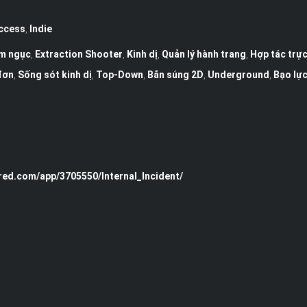
Access
,
Indie
ầm ngục
,
Extraction Shooter
,
Kinh dị
,
Quản lý hành trang
,
Hợp tác trực
đơn
,
Sống sót kinh dị
,
Top-Down
,
Bắn súng 2D
,
Underground
,
Bạo lự
red.com/app/3705550/Internal_Incident/