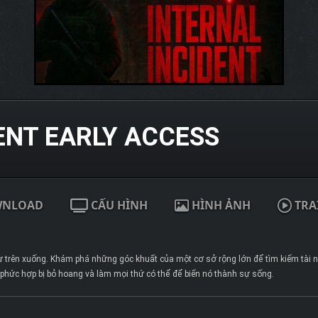
ENT EARLY ACCESS
WNLOAD
CẤU HÌNH
HÌNH ẢNH
TRA
từ trên xuống. Khám phá những góc khuất của một cơ sở rộng lớn để tìm kiếm tài n
u phức hợp bị bỏ hoang và làm mọi thứ có thể để biến nó thành sự sống.