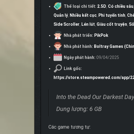
Thể loại chi tiết:
2.5D
,
Có chiều sâu
Quản lý
,
Nhiều kết cục
,
Phi tuyến tính
,
Chế
Side Scroller
,
Lén lút
,
Giàu cốt truyện
,
Số
Nhà phát triển:
PikPok
Nhà phát hành:
Boltray Games (Chi
Ngày phát hành:
09/04/2025
Link gốc:
https://store.steampowered.com/app/2
Into the Dead Our Darkest Da
Dung lượng: 6 GB
Các game tương tự: