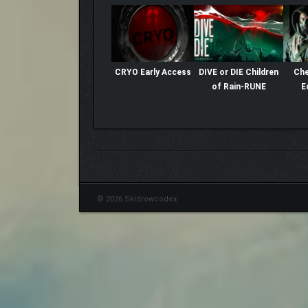
CRYO Early Access
DIVE or DIE Children
Che
of Rain-RUNE
E
© 2026 Skidrowcodex