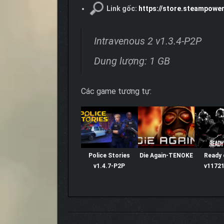
Link gốc:
https://store.steampowe
Intravenous 2 v1.3.4-P2P
Dung lượng: 1 GB
Các game tương tự:
Police Stories
Die Again-TENOKE
Ready 
v1.4.7-P2P
v1172