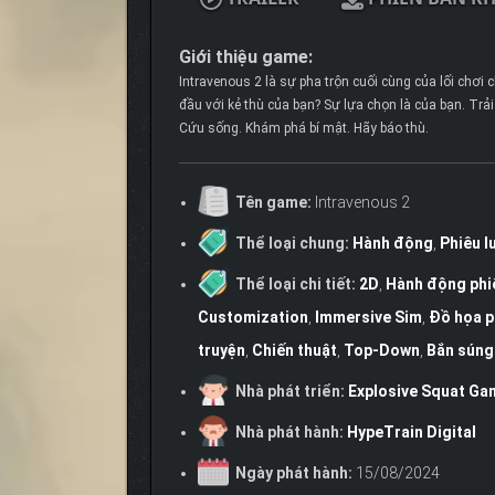
Giới thiệu game:
Intravenous 2 là sự pha trộn cuối cùng của lối chơi 
đầu với kẻ thù của bạn? Sự lựa chọn là của bạn. Tr
Cứu sống. Khám phá bí mật. Hãy báo thù.
Tên game:
Intravenous 2
Thể loại chung:
Hành động
,
Phiêu l
Thể loại chi tiết:
2D
,
Hành động phi
Customization
,
Immersive Sim
,
Đồ họa p
truyện
,
Chiến thuật
,
Top-Down
,
Bắn súng
Nhà phát triển:
Explosive Squat Ga
Nhà phát hành:
HypeTrain Digital
Ngày phát hành:
15/08/2024