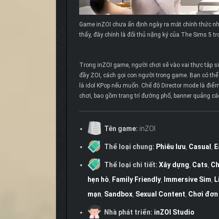
Game inZOI chưa ấn định ngày ra mắt chính thức như
thấy, đây chính là đối thủ nặng ký của The Sims 5 tro
Trong inZOI game, người chơi sẽ vào vai thực tập si
đầy ZOI, cách gọi con người trong game. Bạn có thể 
là idol KPop nếu muốn. Chế độ Director mode là điểm
chơi, bao gồm trang trí đường phố, banner quảng cáo
Tên game:
inZOI
Thể loại chung:
Phiêu lưu
,
Casual
,
E
Thể loại chi tiết:
Xây dựng
,
Cats
,
Ch
hẹn hò
,
Family Friendly
,
Immersive Sim
,
L
mạn
,
Sandbox
,
Sexual Content
,
Chơi đơn
Nhà phát triển:
inZOI Studio