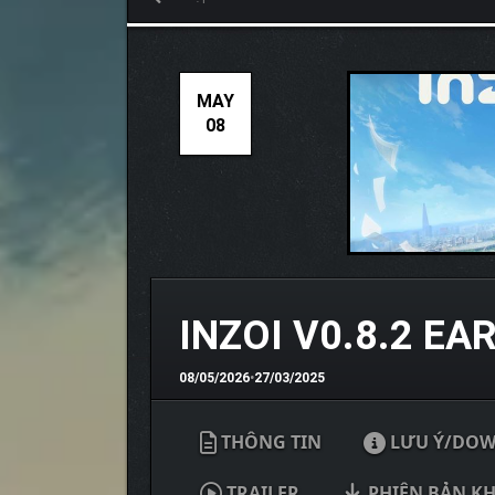
MAY
08
INZOI V0.8.2 EA
08/05/2026
•
27/03/2025
THÔNG TIN
LƯU Ý/DO
TRAILER
PHIÊN BẢN K