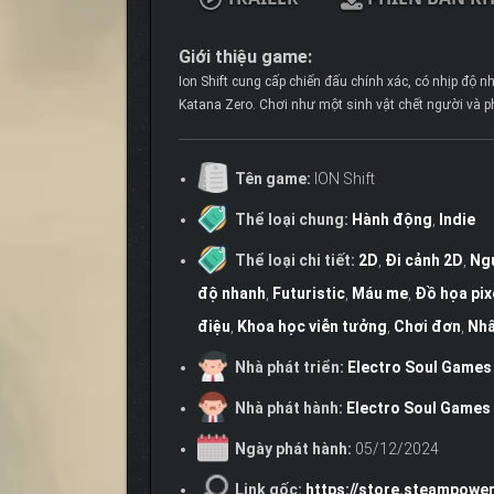
Giới thiệu game:
Ion Shift cung cấp chiến đấu chính xác, có nhịp độ 
Katana Zero. Chơi như một sinh vật chết người và p
Tên game:
ION Shift
Thể loại chung:
Hành động
,
Indie
Thể loại chi tiết:
2D
,
Đi cảnh 2D
,
Ngư
độ nhanh
,
Futuristic
,
Máu me
,
Đồ họa pix
điệu
,
Khoa học viễn tưởng
,
Chơi đơn
,
Nhâ
Nhà phát triển:
Electro Soul Games
Nhà phát hành:
Electro Soul Games
Ngày phát hành:
05/12/2024
Link gốc:
https://store.steampowe