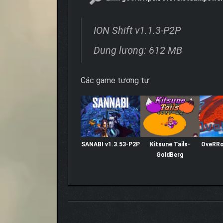
ION Shift v1.1.3-P2P
Dung lượng: 612 MB
Các game tương tự:
SANABI v1.3.53-P2P
Kitsune Tails-
OveRR
GoldBerg