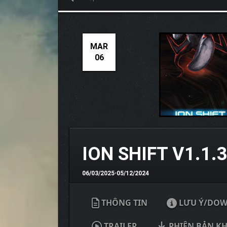
MAR
06
ION SHIFT V1.1.
06/03/2025
•
05/12/2024
THÔNG TIN
LƯU Ý/DO
TRAILER
PHIÊN BẢN K