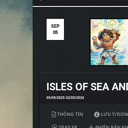
SEP
05
ISLES OF SEA AN
05/09/2025
•
22/05/2024
THÔNG TIN
LƯU Ý/DO
TRAILER
PHIÊN BẢN K