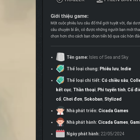
Giới thiệu game:
Một cuộc phiêu lưu câu đố thế giới tuyệt vời, đại dư
câu chuyện bí ẩn, có được những người bạn mới th
chọn hơn cho cách bạn chọn tiến bộ qua các hòn đảo 
Tên game:
Isles of Sea and Sky
Thể loại chung:
Phiêu lưu
,
Indie
Thể loại chi tiết:
Có chiều sâu
,
Coll
kết cục
,
Thần thoại
,
Phi tuyến tính
,
Cổ đi
cổ
,
Chơi đơn
,
Sokoban
,
Stylized
Nhà phát triển:
Cicada Games
Nhà phát hành:
Cicada Games
,
Gami
Ngày phát hành:
22/05/2024