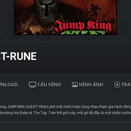
ST-RUNE
WNLOAD
CẤU HÌNH
HÌNH ẢNH
TRA
trong JUMP KING QUEST! Khám phá một mình hoặc cùng nhau tham gia hành động l
Smoking Hot Babe at The Top. Trên thế giới này, mỗi gờ đá đều là một chiến trườ