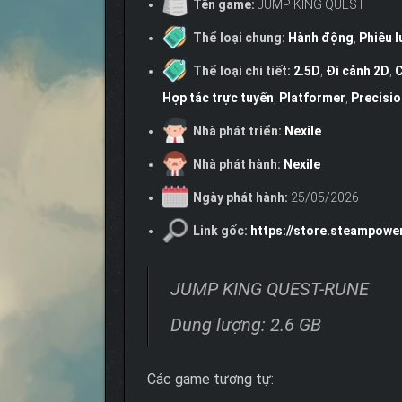
Tên game:
JUMP KING QUEST
Thể loại chung:
Hành động
,
Phiêu l
Thể loại chi tiết:
2.5D
,
Đi cảnh 2D
,
C
Hợp tác trực tuyến
,
Platformer
,
Precisio
Nhà phát triển:
Nexile
Nhà phát hành:
Nexile
Ngày phát hành:
25/05/2026
Link gốc:
https://store.steampo
JUMP KING QUEST-RUNE
Dung lượng: 2.6 GB
Các game tương tự: