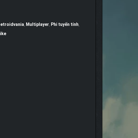
etroidvania
,
Multiplayer
,
Phi tuyến tính
,
ike