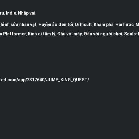
ưu
,
Indie
,
Nhập vai
hỉnh sửa nhân vật
,
Huyền ảo đen tối
,
Difficult
,
Khám phá
,
Hài hước
,
M
n Platformer
,
Kinh dị tâm lý
,
Đấu với máy
,
Đấu với người chơi
,
Souls-l
wered.com/app/2317640/JUMP_KING_QUEST/