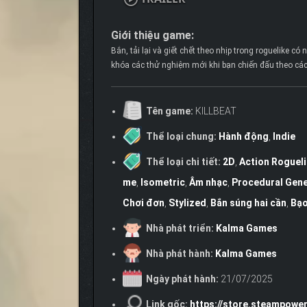
Giới thiệu game:
Bắn, tải lại và giết chết theo nhịp trong roguelike
khóa các thử nghiệm mới khi bạn chiến đấu theo các
Tên game:
KILLBEAT
Thể loại chung:
Hành động
,
Indie
Thể loại chi tiết:
2D
,
Action Roguel
me
,
Isometric
,
Âm nhạc
,
Procedural Gene
Chơi đơn
,
Stylized
,
Bắn súng hai cần
,
Bạo
Nhà phát triển:
Kalma Games
Nhà phát hành:
Kalma Games
Ngày phát hành:
21/07/2025
Link gốc:
https://store.steampowe